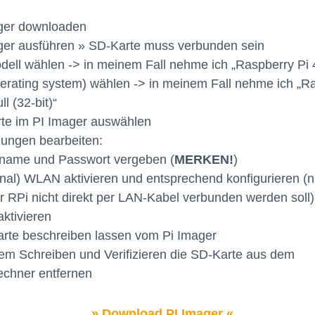
ager downloaden
ager ausführen » SD-Karte muss verbunden sein
dell wählen -> in meinem Fall nehme ich „Raspberry Pi 
erating system) wählen -> in meinem Fall nehme ich „R
l (32-bit)“
rte im PI Imager auswählen
llungen bearbeiten:
ername und Passwort vergeben (
MERKEN!
)
ional) WLAN aktivieren und entsprechend konfigurieren (n
 RPi nicht direkt per LAN-Kabel verbunden werden soll)
aktivieren
arte beschreiben lassen vom Pi Imager
em Schreiben und Verifizieren die SD-Karte aus dem
echner entfernen
» Download PI Imager «