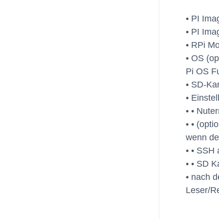
• PI Im
• PI Im
• RPi Mo
• OS (op
Pi OS Ful
• SD-Ka
• Einste
• • Nut
• • (opt
wenn der
• • SSH 
• • SD K
• nach d
Leser/R