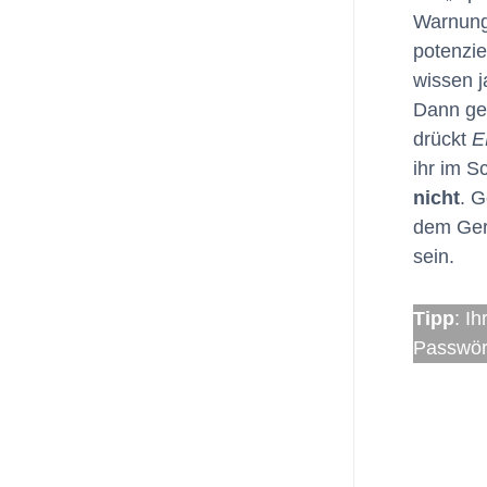
Warnung
potenzie
wissen j
Dann geb
drückt
E
ihr im S
nicht
. 
dem Gerä
sein.
Tipp
: I
Passwört