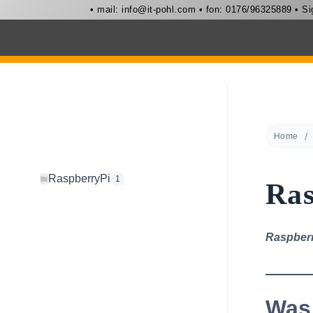
• mail:
info@it-pohl.com
• fon: 0176/96325889 • S
Zum
Inhalt
springen
Home
RaspberryPi
1
Ras
Raspberr
Was 