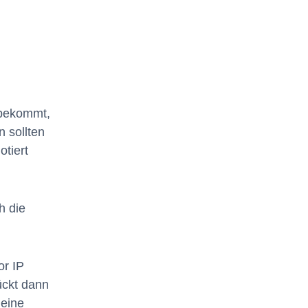
 bekommt,
 sollten
otiert
h die
or IP
rückt dann
 eine