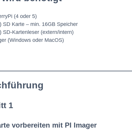
rryPi (4 oder 5)
-) SD Karte – min. 16GB Speicher
-) SD-Kartenleser (extern/intern)
ager (Windows oder MacOS)
chführung
tt 1
rte vorbereiten mit PI Imager