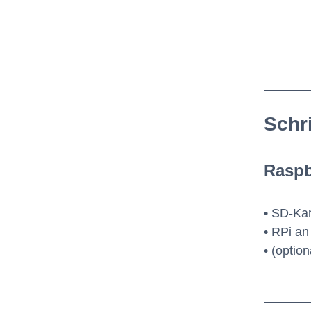
Schri
Raspb
• SD-Kar
• RPi an
• (optio