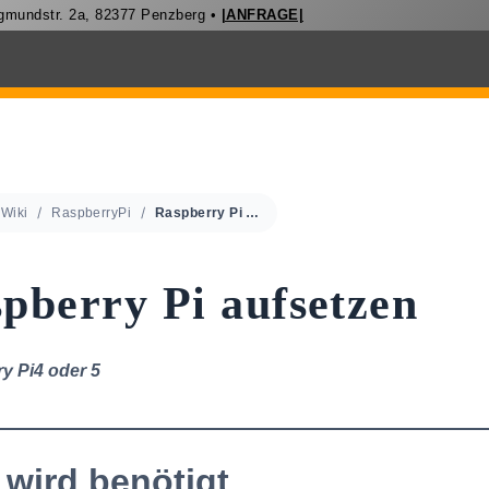
igmundstr. 2a, 82377 Penzberg •
|ANFRAGE|
Wiki
RaspberryPi
Raspberry Pi aufsetzen
pberry Pi aufsetzen
y Pi4 oder 5
wird benötigt