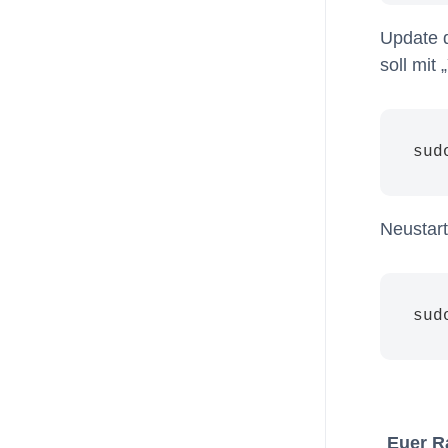
Update d
soll mit
sud
Neustart
sud
Euer Ra