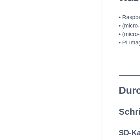
• Raspbe
• (micro
• (micro
• PI Im
Dur
Schri
SD-Ka