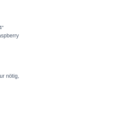
4“
aspberry
ur nötig,