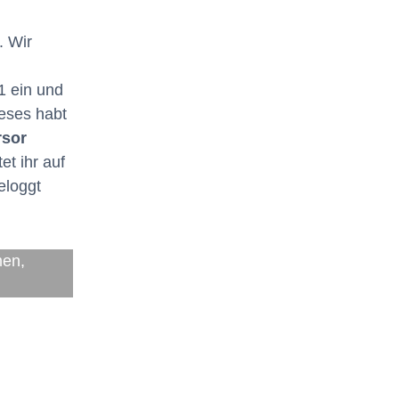
. Wir
1 ein und
eses habt
rsor
tet ihr auf
eloggt
men,